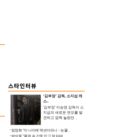
‘김부장’ 감독, 소지섭 캐
스..
'김부장' 이승영 감독이 소
지섭의 새로운 면모를 발
견하고 깜짝 놀랐던 ..
엄정화 “이 나이에 액션이라니‥눈물 ..
박성웅 “폭염 속 갑옷 입고 말 타며 ..