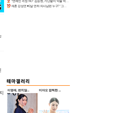
“연예인 걱정 NO” 김승현, 가난팔이 악플 억울할만‥아내+딸과 日 여행
재혼 강성연 ♥2살 연하 의사남편 누구? ‘그알’ 자문의에 훈남 비주얼 초엘리트 스펙 [종합]
2
진
이영애, 변치않...
미야오 깜찍한 ...
저지