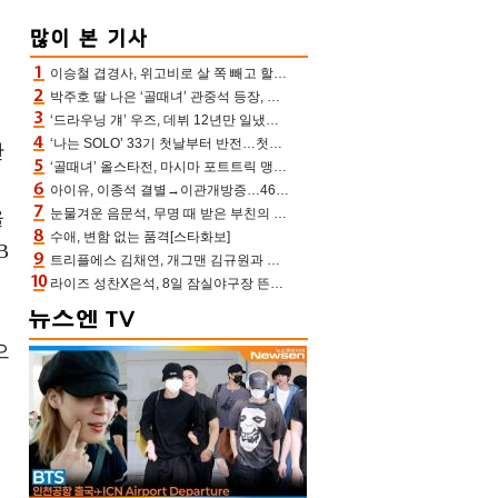
이승철 겹경사, 위고비로 살 쪽 빼고 할아버지 된다‥마음으로 낳은 딸 임신 자랑(유퀴즈)
박주호 딸 나은 ‘골때녀’ 관중석 등장, 김민재 복제인간 보고 혼란 [결정적장면]
‘드라우닝 걔’ 우즈, 데뷔 12년만 일냈다…체조경기장 입성 확정
‘나는 SOLO’ 33기 첫날부터 반전…첫인상 0표 영호, 호감남 급부상
만
‘골때녀’ 올스타전, 마시마 포트트릭 맹추격전 5:4 골 잔치 ‘짜릿’ [어제TV]
아이유, 이종석 결별→이관개방증…46장 꽉 채운 유애나 ♥ “열심히 사는 중”
눈물겨운 음문석, 무명 때 받은 부친의 전재산→폐암 父 세상 떠나기 전 여행(유퀴즈)[어제TV]
을
수애, 변함 없는 품격[스타화보]
B
트리플에스 김채연, 개그맨 김규원과 함께 프리뷰쇼 진행 [포토엔HD]
라이즈 성찬X은석, 8일 잠실야구장 뜬다…시구 시타+특별공연까지
으