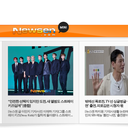
“안전한 선택지 있지만 도전, 새 앨범도 스트레이
밖에선 폭로전, TV선 싱글벙글
키즈답게” [종합]
면’ 출연, 피로감은 시청자 몫
[뉴스엔 글 이민지 기자/사진 이재하 기자]그룹 스트
[뉴스엔 하지원 기자]사생활 논란에
레이 키즈(Stray Kids)가 칠하게 돌아왔다. 스트레이 ...
민의 SBS 예능 '틈만 나면,' 출연분이 