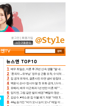
로그인
|
회원가입
배우 최일순, 이혼 후 20년 산속 생활 “딸 내가 버렸다고 원망‥맘 아파”(특종)[어제TV]
‘혼외자→유부남’ 정우성 근황 포착, 수식억 해킹 피해 후배 만났다 “존경하는”
집 공개 유재석, 결혼사진 라면 냄비 받침대 되고 분노‥가족사진도 피해(놀뭐)[어제TV]
백윤식 손녀+정시아 딸 첫 유화 공개, LA 아트쇼→서울국제조각페스타 작가다운 수준급 실력
유혜리, 배우 이근희과 1년 반만 이혼 왜? “식칼 꽂고 의자 던져” 충격 폭로(특종)[어제TV]
임지연, 그림 같은 발리 배경? 뼈말라 청순 비키니 핏에 상대 안 되네
김성수, ♥박소윤 집 이불 폐기 처분 “어떤 X이랑 썼을지 몰라” 질투(신랑수업2)[어제TV]
44kg 송가인 “비가 오나 눈이 오나” 매일 이 운동, 허벅지 근육량 상승+체지방 감소