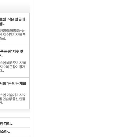
효섭 ‘작은 얼굴에
...
인천공항(영종도)=뉴
엔 지수진 기자]배우
섭..
학폭 논란’ 지수 맞
...
뉴스엔 배효주 기자]배
 지수의 근황이 공개
...
서희 “돈 받는 쟤를
.
뉴스엔 이슬기 기자]아
돌 연습생 출신 인플
..
 다리...
라 ...