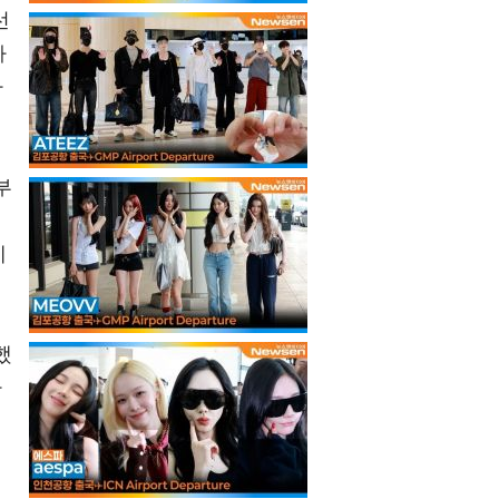
선
가
라
부
에
했
라