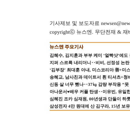
기사제보 및 보도자료 newsen@news
copyrightⓒ 뉴스엔. 무단전재 & 
김혜수, 김지훈과 부부 케미 ‘얼빡샷’에도
지퍼 스르륵 내리더니‥비비, 선정성 논란 터
‘김부장’ 최대훈 아내, 미스코리아 善+미
송혜교, 남사친과 데이트서 흰 티셔츠+청
신동 살 너무 뺐나‥37㎏ 감량 부작용 “못
아나운서♥배우 커플 탄생‥이유빈, 유일한 최
심혜진 조카 심재원, 00년생과 단둘이 하룻밤
삼성전자 4만 원대에 산 김구라, 15년 보유