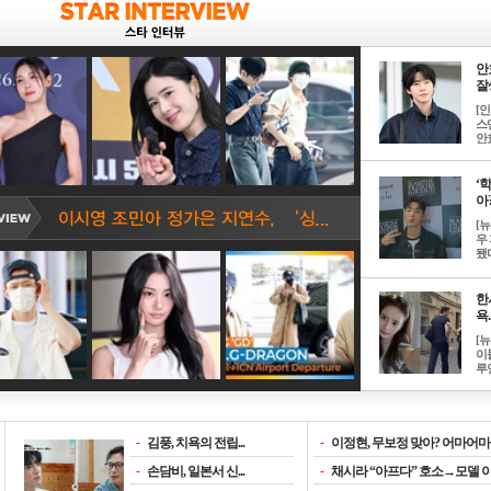
안
잘생
[
스
안효
‘
아? 
[
우
됐다
한
욕..
[
이
루언
-
김풍, 치욕의 전립...
-
이정현, 무보정 맞아? 어마어마한
-
손담비, 일본서 신...
-
채시라 “아프다” 호소→모델 이소