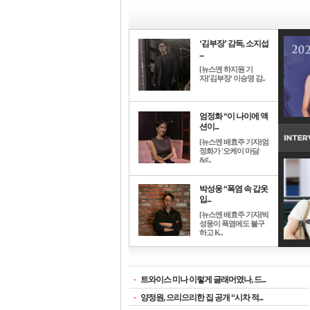
‘김부장’ 감독, 소지섭
...
[뉴스엔 하지원 기
자]'김부장' 이승영 감..
엄정화 “이 나이에 액
션이...
[뉴스엔 배효주 기자]엄
정화가 '오케이 마담
&#..
박성웅 “폭염 속 갑옷
입...
[뉴스엔 배효주 기자]박
성웅이 폭염에도 불구
하고 K..
-
트와이스 미나 이렇게 글래머였나, 드...
-
양정원, 으리으리한 집 공개 “시차 적...