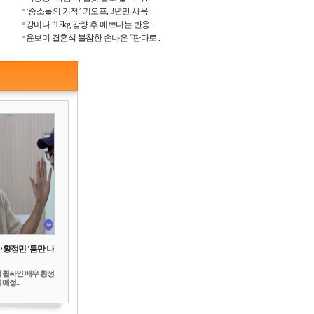
‘중소돌의 기적’ 키오프, 3년만 사옥..
강미나 “13kg 감량 후 예쁘다는 반응 ..
윤보미 결혼식 불참한 손나은 “판다로..
‥황정민 ‘틈만 나
 휩싸인 배우 황정
예정...