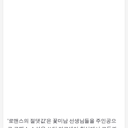
'로맨스의 절댓값'은 꽃미남 선생님들을 주인공으