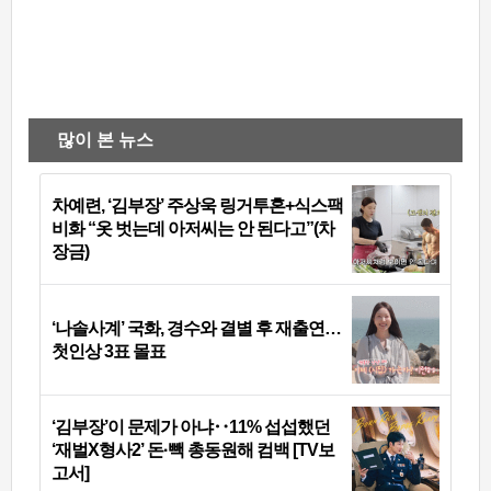
많이 본 뉴스
차예련, ‘김부장’ 주상욱 링거투혼+식스팩
비화 “옷 벗는데 아저씨는 안 된다고”(차
장금)
‘나솔사계’ 국화, 경수와 결별 후 재출연…
첫인상 3표 몰표
‘김부장’이 문제가 아냐‥11% 섭섭했던
‘재벌X형사2’ 돈·빽 총동원해 컴백 [TV보
고서]