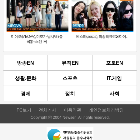
미야오(MEOVV), 미모가 넘사벽 (출
에스파(aespa), 죄송해요🥺🎤마이..
국)[뉴스엔TV]
방송EN
뮤직EN
포토EN
생활.문화
스포츠
IT.게임
경제
정치
사회
PC보기
|
전체기사
|
이용약관
|
개인정보처리방침
Copyright ⓒ 2004 Newsen. All rights reserved.