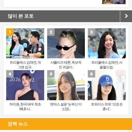
많이 본 포토
트리플에스 김채연, 개
샤를리즈 테론, 독보적
트리플에스 김채연, 서
그맨 김규..
인 귀걸이..
울월드컵..
하지원, 한국 배우 최초
엔믹스 설윤 ‘눈부신 미
트와이스 쯔위 ‘갓경 쓴
MLB 시..
소’[포..
훈녀’..
깜짝 뉴스