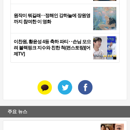
원작이 뭐길래‥정해인 강하늘에 장원영
까지 참여한 이 영화
이찬원, 황윤성 4등 축하 파티‥손님 모으
려 블랙핑크 지수와 친한 척(편스토랑)[어
제TV]
주요 뉴스