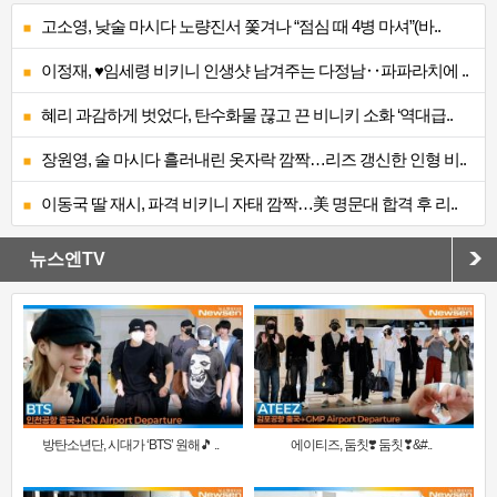
고소영, 낮술 마시다 노량진서 쫓겨나 “점심 때 4병 마셔”(바..
이정재, ♥임세령 비키니 인생샷 남겨주는 다정남‥파파라치에 ..
혜리 과감하게 벗었다, 탄수화물 끊고 끈 비니키 소화 ‘역대급..
장원영, 술 마시다 흘러내린 옷자락 깜짝…리즈 갱신한 인형 비..
이동국 딸 재시, 파격 비키니 자태 깜짝…美 명문대 합격 후 리..
뉴스엔TV
방탄소년단, 시대가 ‘BTS’ 원해🎵 ..
에이티즈, 둠칫❣️ 둠칫❣&#..