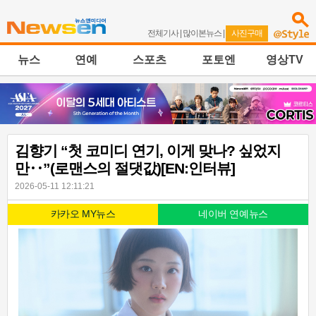
전체기사
|
많이본뉴스
|
사진구매
뉴스
연예
스포츠
포토엔
영상TV
김향기 “첫 코미디 연기, 이게 맞나? 싶었지
만‥”(로맨스의 절댓값)[EN:인터뷰]
2026-05-11 12:11:21
카카오 MY뉴스
네이버 연예뉴스