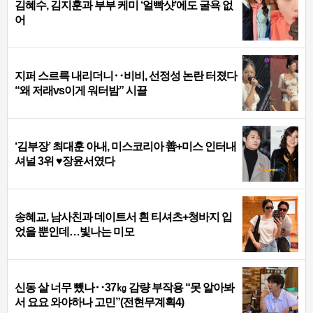
김혜수, 김지훈과 부부 케미 ‘얼빡샷’에도 굴욕 없
어
지퍼 스르륵 내리더니‥비비, 선정성 논란 터졌다
“왜 저래vs이게 워터밤” 시끌
‘김부장’ 최대훈 아내, 미스코리아 善+미스 인터내
셔널 3위 ♥장윤서였다
송혜교, 남사친과 데이트서 흰 티셔츠+청바지 입
었을 뿐인데…빛나는 미모
신동 살 너무 뺐나‥37㎏ 감량 부작용 “못 알아봐
서 요요 와야하나 고민”(전현무계획4)