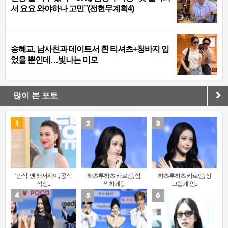
서 요요 와야하나 고민”(전현무계획4)
송혜교, 남사친과 데이트서 흰 티셔츠+청바지 입
었을 뿐인데…빛나는 미모
많이 본 포토
‘만삭’ 앤 해서웨이, 공식
하츠투하츠 카르멘, 깜
하츠투하츠 카르멘, 싱
석상..
찍하게 [..
그럽게 인..