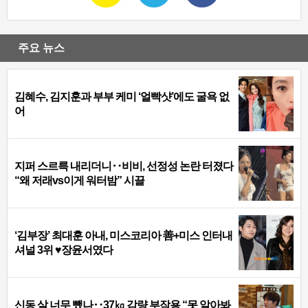
주요 뉴스
김혜수, 김지훈과 부부 케미 ‘얼빡샷’에도 굴욕 없
어
지퍼 스르륵 내리더니‥비비, 선정성 논란 터졌다
“왜 저래vs이게 워터밤” 시끌
‘김부장’ 최대훈 아내, 미스코리아 善+미스 인터내
셔널 3위 ♥장윤서였다
신동 살 너무 뺐나‥37㎏ 감량 부작용 “못 알아봐