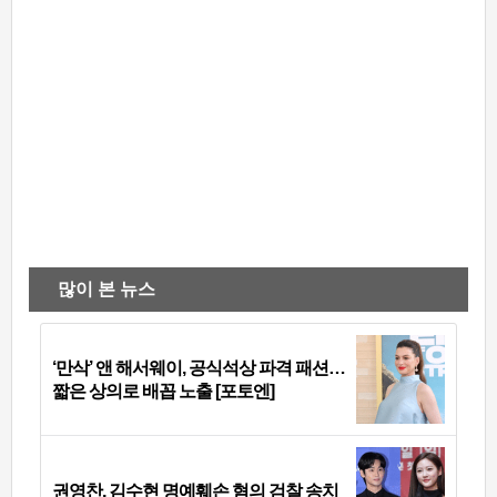
많이 본 뉴스
‘만삭’ 앤 해서웨이, 공식석상 파격 패션…
짧은 상의로 배꼽 노출 [포토엔]
권영찬, 김수현 명예훼손 혐의 검찰 송치