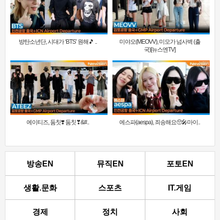
방탄소년단, 시대가 ‘BTS’ 원해🎵 ..
미야오(MEOVV), 미모가 넘사벽 (출
국)[뉴스엔TV]
에이티즈, 둠칫❣️ 둠칫❣&#..
에스파(aespa), 죄송해요🥺🎤마이..
방송EN
뮤직EN
포토EN
생활.문화
스포츠
IT.게임
경제
정치
사회