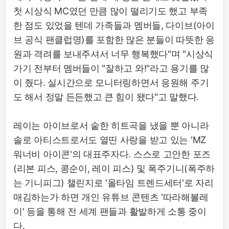
첫 시상식 MC였던 만큼 많이 떨리기도 했고 부족
한 점도 있었을 텐데 가족들과 멤버들, 다이브(아이
브 공식 팬클럽명)를 포함한 많은 분들이 따뜻한 응
원과 격려를 보내주셔서 너무 행복했다"며 "시상식
가기 전부터 멤버들이 "잘하고 와!"라고 용기를 많
이 줬다. 실시간으로 모니터링하면서 응원해 주기
도 해서 정말 든든했고 큰 힘이 됐다"고 말했다.
레이는 아이브로서 숱한 히트곡을 냈을 뿐 아니라
솔로 아티스트로서도 열띤 사랑을 받고 있는 'MZ
워너비 아이콘'의 대표주자다. 스스로 고안한 포즈
(리본 피스, 콩순이, 레이 피스) 및 폭주기니(폭주하
는 기니피그) 챌린지로 '올타임 트렌드세터'로 자리
매김하는가 하면 개인 유튜브 콘텐츠 '따라해볼레
이' 등을 통해 전 세계 팬들과 활발하게 소통 중이
다.