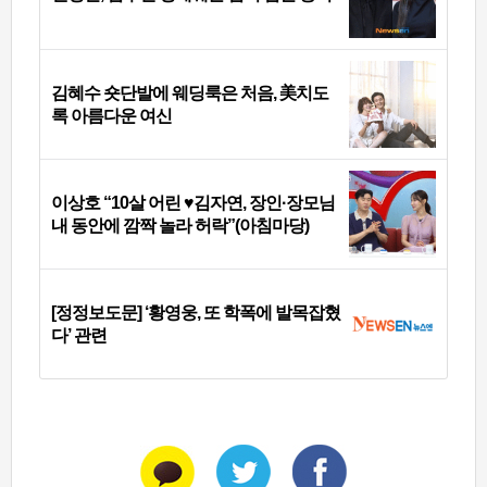
김혜수 숏단발에 웨딩룩은 처음, 美치도
록 아름다운 여신
이상호 “10살 어린 ♥김자연, 장인·장모님
내 동안에 깜짝 놀라 허락”(아침마당)
[정정보도문] ‘황영웅, 또 학폭에 발목잡혔
다’ 관련