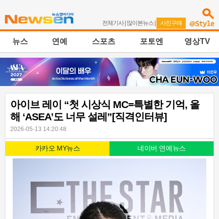
전체기사
|
많이본뉴스
|
사진구매
뉴스
연예
스포츠
포토엔
영상TV
아이브 레이 “첫 시상식 MC=특별한 기억, 올
해 ‘ASEA’도 너무 설레”[직격인터뷰]
2026-05-13 14:20:48
카카오 MY뉴스
네이버 연예뉴스