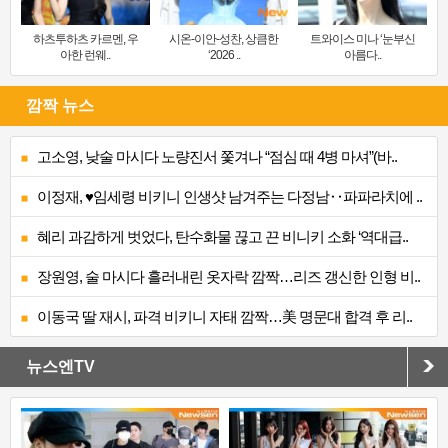
하츠투하츠 카르멘, 우
시온-이안-성찬, 상큼한
트와이스 미나 ‘눈부신
아한 런웨..
‘2026 ..
아름다..
깜짝 뉴스
고소영, 낮술 마시다 노량진서 쫓겨나 “점심 때 4병 마셔”(바..
이정재, ♥임세령 비키니 인생샷 남겨주는 다정남‥파파라치에 ..
혜리 과감하게 벗었다, 탄수화물 끊고 끈 비니키 소화 ‘역대급..
장원영, 술 마시다 흘러내린 옷자락 깜짝…리즈 갱신한 인형 비..
이동국 딸 재시, 파격 비키니 자태 깜짝…美 명문대 합격 후 리..
뉴스엔TV