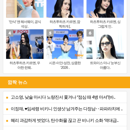
‘만삭’ 앤 해서웨이, 공식
하츠투하츠 카르멘, 깜
하츠투하츠 카르멘, 싱
석상..
찍하게 [..
그럽게 인..
하츠투하츠 카르멘, 우
시온-이안-성찬, 상큼한
트와이스 미나 ‘눈부신
아한 런웨..
‘2026 ..
아름다..
깜짝 뉴스
고소영, 낮술 마시다 노량진서 쫓겨나 “점심 때 4병 마셔”(바..
이정재, ♥임세령 비키니 인생샷 남겨주는 다정남‥파파라치에 ..
혜리 과감하게 벗었다, 탄수화물 끊고 끈 비니키 소화 ‘역대급..