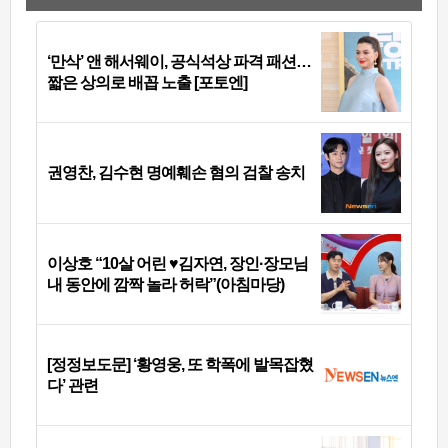
‘만삭’ 앤 해서웨이, 공식석상 파격 패션…
짧은 상의로 배꼽 노출 [포토엔]
권영찬, 김수현 명예훼손 혐의 검찰 송치
이상호 “10살 어린 ♥김자연, 장인·장모님
내 동안에 깜짝 놀라 허락”(아침마당)
[정정보도문] ‘황영웅, 또 학폭에 발목잡혔
다’ 관련