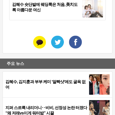
김혜수 숏단발에 웨딩룩은 처음, 美치도
록 아름다운 여신
주요 뉴스
김혜수, 김지훈과 부부 케미 ‘얼빡샷’에도 굴욕 없
어
지퍼 스르륵 내리더니‥비비, 선정성 논란 터졌다
“왜 저래vs이게 워터밤” 시끌