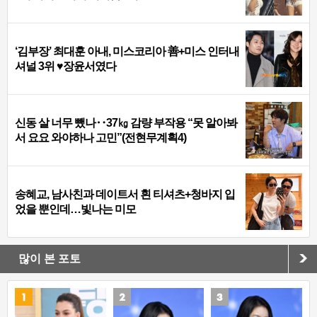
‘김부장’ 최대훈 아내, 미스코리아 善+미스 인터내
셔널 3위 ♥장윤서였다
신동 살 너무 뺐나‥37㎏ 감량 부작용 “못 알아봐
서 요요 와야하나 고민”(전현무계획4)
송혜교, 남사친과 데이트서 흰 티셔츠+청바지 입
었을 뿐인데…빛나는 미모
많이 본 포토