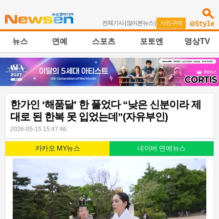
전체기사
|
많이본뉴스
|
사진구매
뉴스
연예
스포츠
포토엔
영상TV
한가인 ‘해품달’ 한 풀었다 “낮은 신분이라 제
대로 된 한복 못 입었는데”(자유부인)
2026-05-15 15:47:46
카카오 MY뉴스
네이버 연예뉴스