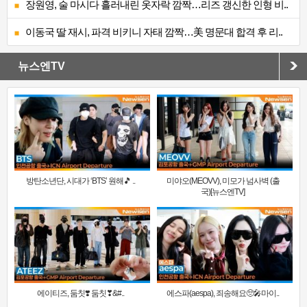
장원영, 술 마시다 흘러내린 옷자락 깜짝…리즈 갱신한 인형 비..
이동국 딸 재시, 파격 비키니 자태 깜짝…美 명문대 합격 후 리..
뉴스엔TV
방탄소년단, 시대가 ‘BTS’ 원해🎵 ..
미야오(MEOVV), 미모가 넘사벽 (출
국)[뉴스엔TV]
에이티즈, 둠칫❣️ 둠칫❣&#..
에스파(aespa), 죄송해요🥺🎤마이..