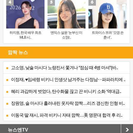
하지원, 한국 배우 최초
엔믹스 설윤 ‘눈부신 미
트와이스 쯔위 ‘갓경 쓴
MLB 시..
소’[포..
훈녀’..
깜짝 뉴스
고소영, 낮술 마시다 노량진서 쫓겨나 “점심 때 4병 마셔”(바..
이정재, ♥임세령 비키니 인생샷 남겨주는 다정남‥파파라치에 ..
혜리 과감하게 벗었다, 탄수화물 끊고 끈 비니키 소화 ‘역대급..
장원영, 술 마시다 흘러내린 옷자락 깜짝…리즈 갱신한 인형 비..
이동국 딸 재시, 파격 비키니 자태 깜짝…美 명문대 합격 후 리..
뉴스엔TV