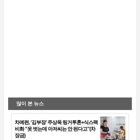
많이 본 뉴스
차예련, ‘김부장’ 주상욱 링거투혼+식스팩
비화 “옷 벗는데 아저씨는 안 된다고”(차
장금)