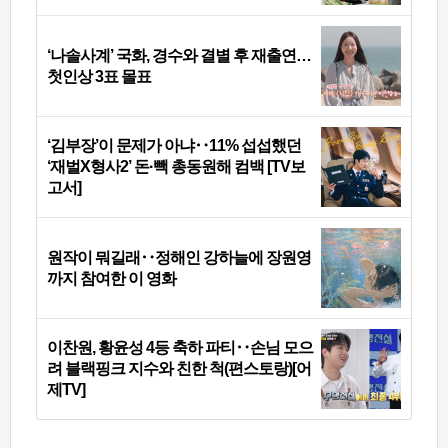
‘나솔사계’ 국화, 경수와 결별 후 재출연…
첫인상 3표 몰표
‘김부장’이 문제가 아냐‥11% 섭섭했던
‘재벌X형사2’ 돈·빽 총동원해 컴백 [TV보
고서]
원작이 뭐길래‥정해인 강하늘에 장원영
까지 참여한 이 영화
이찬원, 황윤성 4등 축하 파티‥손님 모으
려 블랙핑크 지수와 친한 척(편스토랑)[어
제TV]