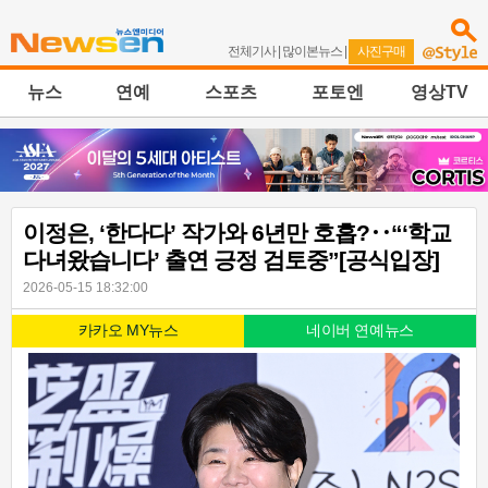
전체기사
|
많이본뉴스
|
사진구매
뉴스
연예
스포츠
포토엔
영상TV
이정은, ‘한다다’ 작가와 6년만 호흡?‥“‘학교
다녀왔습니다’ 출연 긍정 검토중”[공식입장]
2026-05-15 18:32:00
카카오 MY뉴스
네이버 연예뉴스