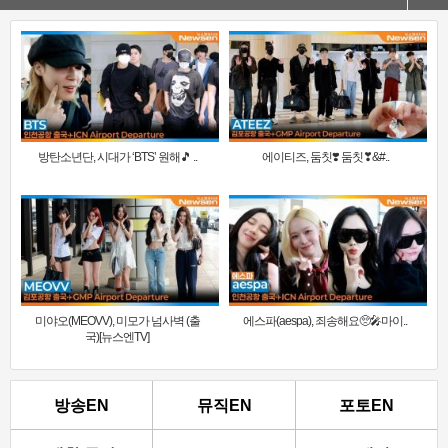
방탄소년단, 시대가 ‘BTS’ 원해🎵 ..
에이티즈, 둠칫❣️ 둠칫❣&#..
미야오(MEOVV), 미모가 넘사벽 (출
에스파(aespa), 죄송해요🥺🎤마이..
국)[뉴스엔TV]
방송EN
뮤직EN
포토EN