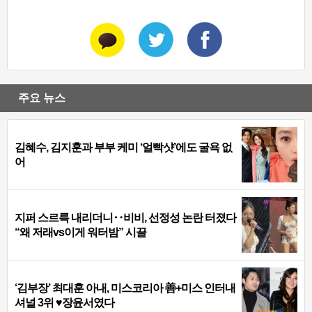
주요 뉴스
김혜수, 김지훈과 부부 케미 ‘얼빡샷’에도 굴욕 없
어
지퍼 스르륵 내리더니‥비비, 선정성 논란 터졌다
“왜 저래vs이게 워터밤” 시끌
‘김부장’ 최대훈 아내, 미스코리아 善+미스 인터내
셔널 3위 ♥장윤서였다