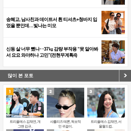
송혜교, 남사친과 데이트서 흰 티셔츠+청바지 입
었을 뿐인데…빛나는 미모
신동 살 너무 뺐나‥37㎏ 감량 부작용 “못 알아봐
서 요요 와야하나 고민”(전현무계획4)
많이 본 포토
트리플에스 김채연, 개
샤를리즈 테론, 독보적
트리플에스 김채연, 서
그맨 김규..
인 귀걸이..
울월드컵..