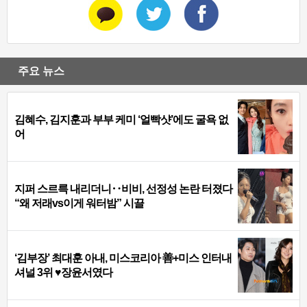
주요 뉴스
김혜수, 김지훈과 부부 케미 ‘얼빡샷’에도 굴욕 없
어
지퍼 스르륵 내리더니‥비비, 선정성 논란 터졌다
“왜 저래vs이게 워터밤” 시끌
‘김부장’ 최대훈 아내, 미스코리아 善+미스 인터내
셔널 3위 ♥장윤서였다