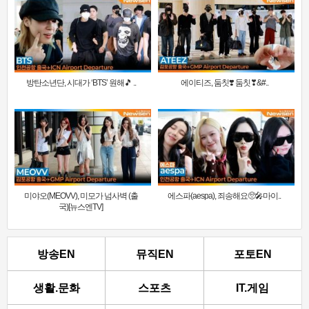
방탄소년단, 시대가 ‘BTS’ 원해🎵 ..
에이티즈, 둠칫❣️ 둠칫❣&#..
미야오(MEOVV), 미모가 넘사벽 (출
에스파(aespa), 죄송해요🥺🎤마이..
국)[뉴스엔TV]
방송EN
뮤직EN
포토EN
생활.문화
스포츠
IT.게임