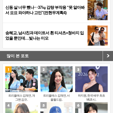
신동 살 너무 뺐나‥37㎏ 감량 부작용 “못 알아봐
서 요요 와야하나 고민”(전현무계획4)
송혜교, 남사친과 데이트서 흰 티셔츠+청바지 입
었을 뿐인데…빛나는 미모
많이 본 포토
트리플에스 김채연, 개
트리플에스 김채연, 서
하지원, 한국 배우 최초
그맨 김규..
울월드컵..
MLB 시..