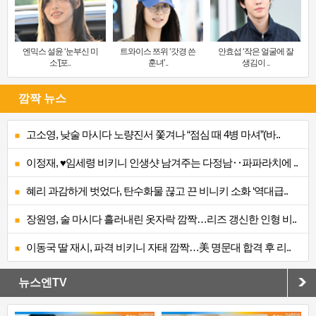
엔믹스 설윤 ‘눈부신 미
트와이스 쯔위 ‘갓경 쓴
안효섭 ‘작은 얼굴에 잘
소’[포..
훈녀’..
생김이 ..
깜짝 뉴스
고소영, 낮술 마시다 노량진서 쫓겨나 “점심 때 4병 마셔”(바..
이정재, ♥임세령 비키니 인생샷 남겨주는 다정남‥파파라치에 ..
혜리 과감하게 벗었다, 탄수화물 끊고 끈 비니키 소화 ‘역대급..
장원영, 술 마시다 흘러내린 옷자락 깜짝…리즈 갱신한 인형 비..
이동국 딸 재시, 파격 비키니 자태 깜짝…美 명문대 합격 후 리..
뉴스엔TV