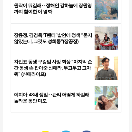
원작이 뭐길래‥정해인 강하늘에 장원영
까지 참여한 이 영화
장윤정, 김경욱 ‘T팬티’ 발언에 정색 “묻지
않았는데, 그것도 성희롱”(장공장)
차인표 동생 구강암 사망 회상 “마지막 순
간 동생 손 잡아준 신애라, 두고두고 고마
워” (신애라이프)
이지아, 48세 생일‥관리 어떻게 하길래
놀라운 동안 미모