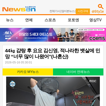
전체기사
|
많이본뉴스
|
사진구매
뉴스
연예
스포츠
포토엔
영상TV
44㎏ 걈랑 후 요요 김신영, 적나라한 뱃살에 민
망 “너무 많이 나왔어”(나혼산)
2026-05-16 05:30:01
카카오 MY뉴스
네이버 연예뉴스