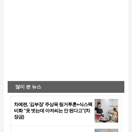
많이 본 뉴스
차예련, ‘김부장’ 주상욱 링거투혼+식스팩
비화 “옷 벗는데 아저씨는 안 된다고”(차
장금)