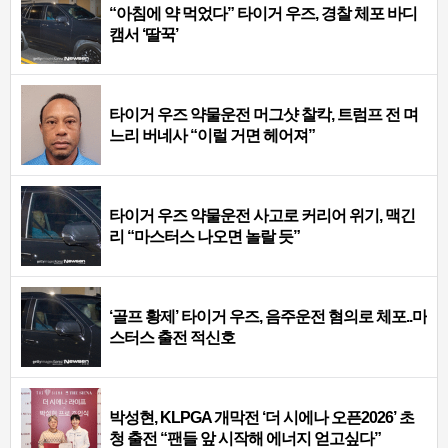
“아침에 약 먹었다” 타이거 우즈, 경찰 체포 바디
캠서 ‘딸꾹’
타이거 우즈 약물운전 머그샷 찰칵, 트럼프 전 며
느리 버네사 “이럴 거면 헤어져”
타이거 우즈 약물운전 사고로 커리어 위기, 맥긴
리 “마스터스 나오면 놀랄 듯”
‘골프 황제’ 타이거 우즈, 음주운전 혐의로 체포..마
스터스 출전 적신호
박성현, KLPGA 개막전 ‘더 시에나 오픈2026’ 초
청 출전 “팬들 앞 시작해 에너지 얻고싶다”