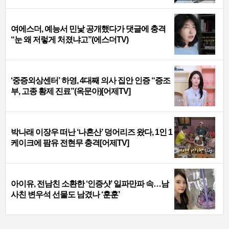
여에스더, 예능서 민낯 공개했다가 댓글에 충격
“눈 왜 저렇게 처졌냐고”(에스더TV)
‘중증외상센터’ 하영, 4대째 의사 집안 인증 “증조
부, 고종 황제 진료”(옥문아)[어제TV]
박나래 이장우 떠난 ‘나혼산’ 덩어리즈 왔다, 1인 1
케이크에 팜유 전현무 충격[어제TV]
아이유, 전남친 소환한 ‘인증샷’ 일파만파 속…남
사친 변우석 선물도 남겼나 ‘훈훈’