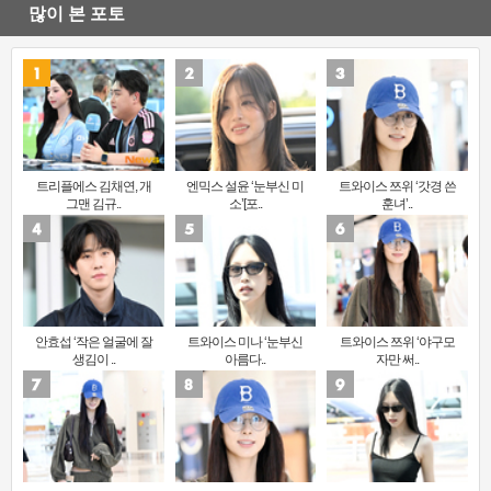
많이 본 포토
트리플에스 김채연, 개
엔믹스 설윤 ‘눈부신 미
트와이스 쯔위 ‘갓경 쓴
그맨 김규..
소’[포..
훈녀’..
안효섭 ‘작은 얼굴에 잘
트와이스 미나 ‘눈부신
트와이스 쯔위 ‘야구모
생김이 ..
아름다..
자만 써..