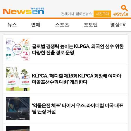
전체기사
|
많이본뉴스
|
사진구매
뉴스
연예
스포츠
포토엔
영상TV
글로벌 경쟁력 높이는 KLPGA, 외국인 선수 위한
다양한 진출 경로 운영
KLPGA, ‘메디힐 제16회 KLPGA 회장배 여자아
마골프선수권 대회’ 개최한다
‘약물운전 체포’ 타이거 우즈, 라이더컵 미국 대표
팀 단장 거절