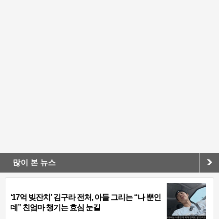
많이 본 뉴스
‘17억 빚잔치’ 김구라 전처, 아들 그리는 “나 뿐인
데” 친엄마 챙기는 효심 눈길