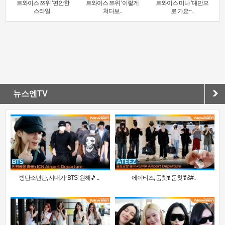
트와이스 쯔위 ‘편안한
트와이스 쯔위 ‘이렇게
트와이스 미나 ‘대만으
스타일..
쳐다보..
로 가요~..
뉴스엔TV
방탄소년단, 시대가 ‘BTS’ 원해🎵 ..
에이티즈, 둠칫❣️ 둠칫❣&#..